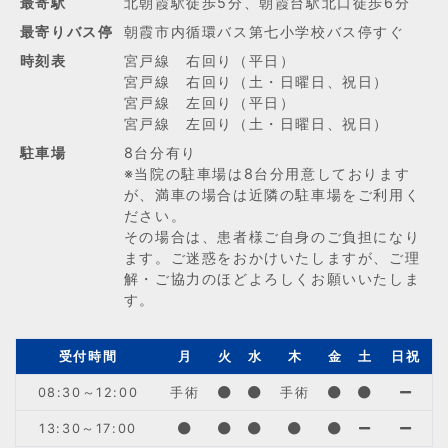
最寄駅
北朝霞駅徒歩5分、朝霞台駅北口徒歩6分
最寄りバス停
朝霞市内循環バス第七小学校バス停すぐ
時刻表
宮戸線 右回り（平日）
宮戸線 右回り（土・日曜日、祝日）
宮戸線 左回り（平日）
宮戸線 左回り（土・日曜日、祝日）
駐車場
8台分有り
※当院の駐車場は8台分用意しております
が、満車の場合は近隣の駐車場をご利用く
ださい。
その場合は、患者様ご自身のご負担になり
ます。ご迷惑をおかけいたしますが、ご理
解・ご協力のほどよろしくお願いいたしま
す。
受付時間
月
火
水
木
金
土
日祝
08:30～12:00
手術
手術
13:30～17:00