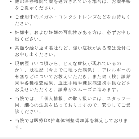
他の医療機関で薬を処方されている場合は、お薬手帳
をご提示ください。
ご使用中のメガネ・コンタクトレンズなどをお持ちく
ださい。
妊娠中、および妊娠の可能性がある方は、必ずお申し
出ください。
高熱や繰り返す嘔吐など、強い症状がある際は受付に
お申し出ください。
現病歴（いつ頃から、どんな症状が現れているの
か）、既往歴（今までに罹った病気）、アレルギーの
有無などについてお教えいただき、また健（検）診結
果や各種検査結果、血圧手帳や糖尿病連携手帳などを
お見せいただくと、診察がスムーズに進みます。
当院では、「個人情報」の取り扱いには、スタッフ一
同、細心の注意を払っておりますので、安心してご受
診ください。
当院では医療DX推進体制整備加算を算定しておりま
す。