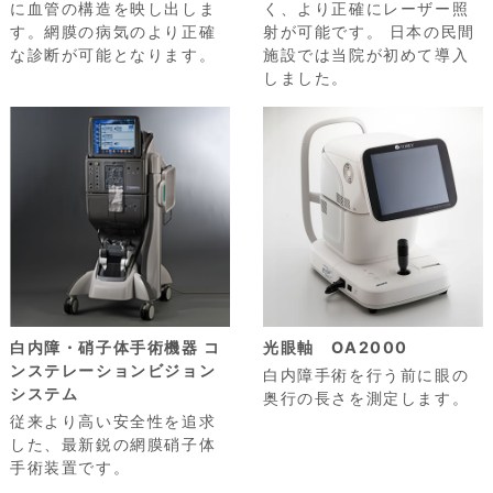
に血管の構造を映し出しま
く、より正確にレーザー照
す。網膜の病気のより正確
射が可能です。 日本の民間
な診断が可能となります。
施設では当院が初めて導入
しました。
白内障・硝子体手術機器
コ
光眼軸 OA2000
ンステレーションビジョン
白内障手術を行う前に眼の
システム
奥行の長さを測定します。
従来より高い安全性を追求
した、最新鋭の網膜硝子体
手術装置です。