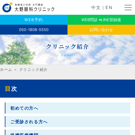
中文
｜
EN
WEB予約
WEB問診 ※LINE登録後
050-1808-5550
お問い合わせ
クリニック紹介
CLINIC
ホーム
＞
クリニック紹介
目次
初めての方へ
ご受診される方へ